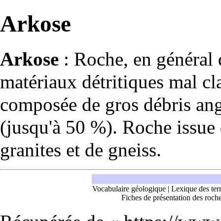
Arkose
Arkose
:
Roche
, en général 
matériaux
détritiques
mal cla
composée de gros débris an
(jusqu'à 50 %). Roche issue 
granites
et de
gneiss
.
Vocabulaire géologique
|
Lexique des ter
Fiches de présentation des roch