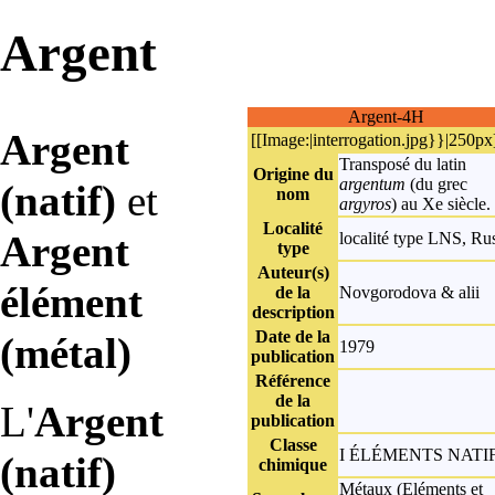
Argent
Argent-4H
Argent
[[Image:|interrogation.jpg}}|250px
Transposé du latin
Origine du
argentum
(du grec
(natif)
et
nom
argyros
) au Xe siècle.
Localité
Argent
localité type
LNS, Rus
type
Auteur(s)
élément
de la
Novgorodova & alii
description
Date de la
(métal)
1979
publication
Référence
de la
L'
Argent
publication
Classe
I ÉLÉMENTS NATI
(natif)
chimique
Métaux (Eléments et