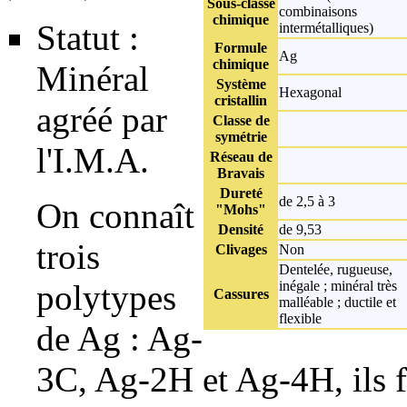
Sous-classe
combinaisons
chimique
Statut :
intermétalliques)
Formule
Ag
chimique
Minéral
Système
Hexagonal
cristallin
agréé par
Classe de
symétrie
l'
I.M.A.
Réseau de
Bravais
Dureté
de 2,5 à 3
On connaît
"Mohs"
Densité
de 9,53
trois
Clivages
Non
Dentelée, rugueuse,
polytypes
inégale ; minéral très
Cassures
malléable ; ductile et
flexible
de Ag : Ag-
3C, Ag-2H et Ag-4H, ils f