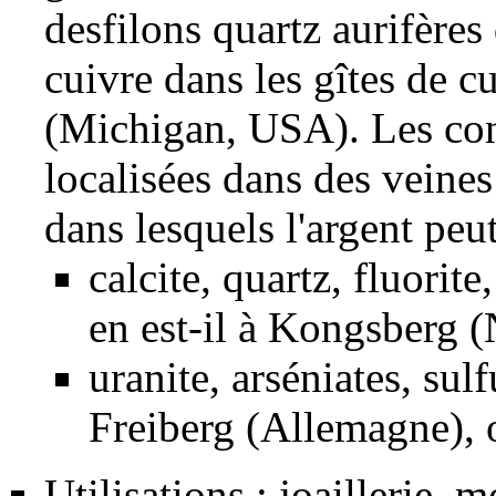
des
filons
quartz
aurifères 
cuivre
dans les gîtes de c
(Michigan, USA). Les con
localisées dans des veines
dans lesquels l'argent peut
calcite
,
quartz
,
fluorite
en est-il à Kongsberg (
uranite
, arséniates, sul
Freiberg (Allemagne), 
Utilisations : joaillerie,