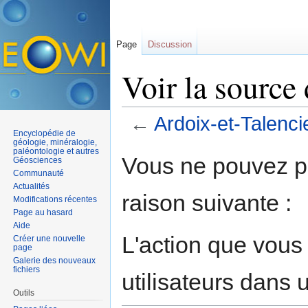
Page
Discussion
Voir la source
←
Ardoix-et-Talenci
Encyclopédie de
Aller à :
navigation
,
rechercher
géologie, minéralogie,
paléontologie et autres
Vous ne pouvez pa
Géosciences
Communauté
Actualités
raison suivante :
Modifications récentes
Page au hasard
Aide
L'action que vous
Créer une nouvelle
page
Galerie des nouveaux
fichiers
utilisateurs dans
Outils