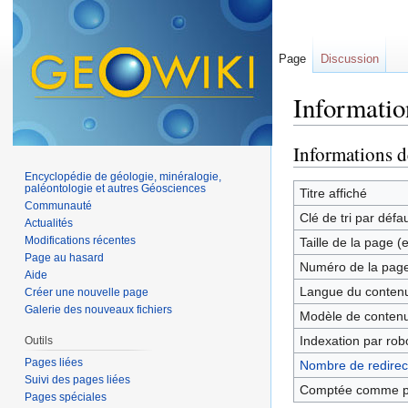
Page
Discussion
Informatio
Aller à :
navigation
,
Informations d
Encyclopédie de géologie, minéralogie,
paléontologie et autres Géosciences
Titre affiché
Communauté
Clé de tri par défa
Actualités
Modifications récentes
Taille de la page (
Page au hasard
Numéro de la pag
Aide
Langue du contenu
Créer une nouvelle page
Galerie des nouveaux fichiers
Modèle de contenu
Indexation par rob
Outils
Pages liées
Nombre de redirect
Suivi des pages liées
Comptée comme p
Pages spéciales