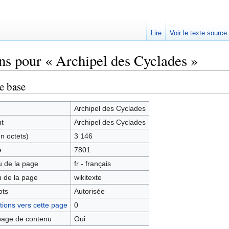
Lire
Voir le texte source
ns pour « Archipel des Cyclades »
rechercher
e base
Archipel des Cyclades
ut
Archipel des Cyclades
en octets)
3 146
e
7801
 de la page
fr - français
 de la page
wikitexte
ots
Autorisée
ions vers cette page
0
age de contenu
Oui