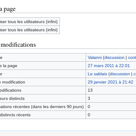
la page
ser tous les utilisateurs (infini)
ser tous les utilisateurs (infini)
 modifications
ge
Valanni
(
discussion
|
cont
e la page
27 mars 2011 à 22:01
ur
Le sablais
(
discussion
|
c
e modification
29 janvier 2021 à 21:42
difications
13
urs distincts
3
tions récentes (dans les derniers 90 jours)
0
istincts récents
0