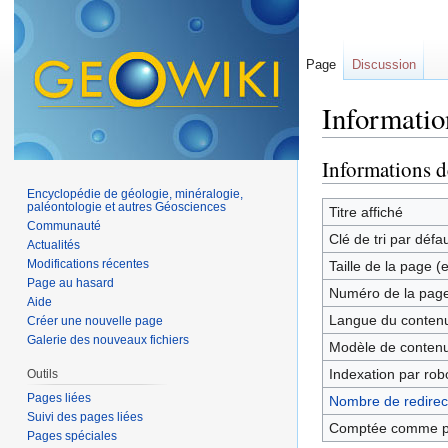
Page
Discussion
Informatio
Aller à :
navigation
,
Informations d
Encyclopédie de géologie, minéralogie,
paléontologie et autres Géosciences
Titre affiché
Communauté
Clé de tri par défa
Actualités
Modifications récentes
Taille de la page (
Page au hasard
Numéro de la pag
Aide
Langue du contenu
Créer une nouvelle page
Galerie des nouveaux fichiers
Modèle de contenu
Indexation par rob
Outils
Pages liées
Nombre de redirect
Suivi des pages liées
Comptée comme p
Pages spéciales