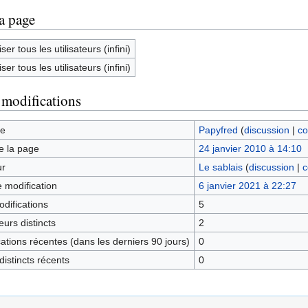
la page
ser tous les utilisateurs (infini)
ser tous les utilisateurs (infini)
 modifications
ge
Papyfred
(
discussion
|
co
e la page
24 janvier 2010 à 14:10
ur
Le sablais
(
discussion
|
c
e modification
6 janvier 2021 à 22:27
difications
5
urs distincts
2
tions récentes (dans les derniers 90 jours)
0
istincts récents
0