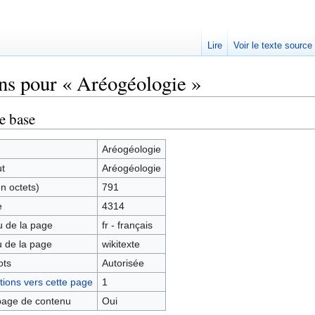
Lire
Voir le texte source
ns pour « Aréogéologie »
rechercher
e base
Aréogéologie
ut
Aréogéologie
en octets)
791
e
4314
 de la page
fr - français
 de la page
wikitexte
ots
Autorisée
ions vers cette page
1
age de contenu
Oui