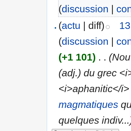
(
discussion
|
con
(
actu
| diff)
13
(
discussion
|
con
(+1 101)
‎
. .
(Nou
(adj.) du grec <
<i>aphanitic</i> 
magmatiques
qu
quelques indiv...