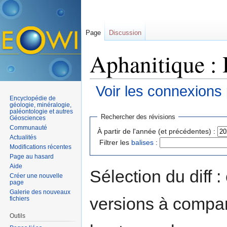
Page
Discussion
Aphanitique : 
Voir les connexions
Encyclopédie de
Aller à :
navigation
,
rechercher
géologie, minéralogie,
paléontologie et autres
Rechercher des révisions
Géosciences
Communauté
À partir de l'année (et précédentes) :
Actualités
Filtrer les
balises
:
Modifications récentes
Page au hasard
Aide
Sélection du diff 
Créer une nouvelle
page
Galerie des nouveaux
versions à compar
fichiers
Outils