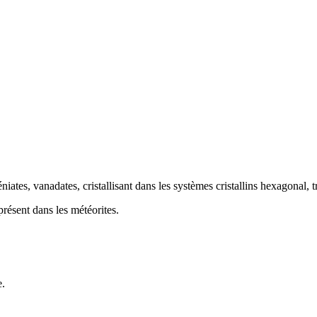
iates, vanadates, cristallisant dans les
systèmes cristallins
hexagonal, t
présent dans les météorites.
e.