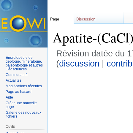
Page
Discussion
Apatite-(CaCl
Révision datée du 1
Encyclopédie de
(
discussion
|
contrib
géologie, minéralogie,
paléontologie et autres
Géosciences
Communauté
Actualités
Modifications récentes
Page au hasard
Aide
Créer une nouvelle
page
Galerie des nouveaux
fichiers
Outils