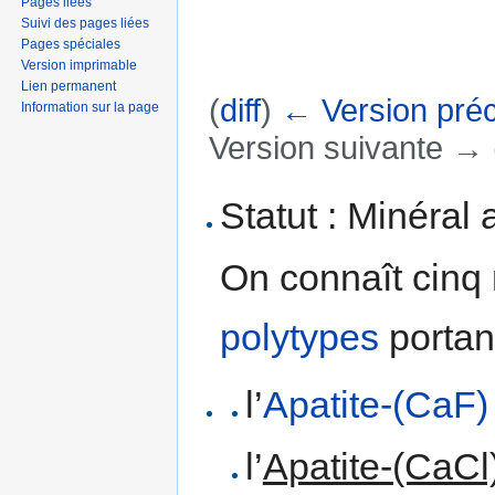
Pages liées
Suivi des pages liées
Pages spéciales
Version imprimable
Lien permanent
(
diff
)
← Version pré
Information sur la page
Version suivante → (
Aller à :
navigation
,
rechercher
Statut : Minéral 
On connaît cinq
polytypes
portan
l’
Apatite-(CaF)
l’
Apatite-(CaCl