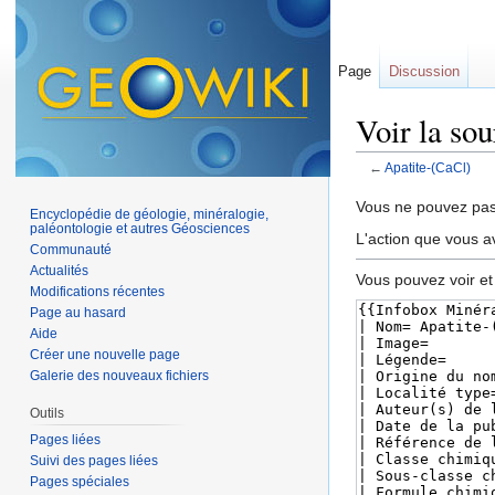
Page
Discussion
Voir la so
←
Apatite-(CaCl)
Aller à :
navigation
,
Vous ne pouvez pas 
Encyclopédie de géologie, minéralogie,
paléontologie et autres Géosciences
L'action que vous a
Communauté
Actualités
Vous pouvez voir et
Modifications récentes
Page au hasard
Aide
Créer une nouvelle page
Galerie des nouveaux fichiers
Outils
Pages liées
Suivi des pages liées
Pages spéciales