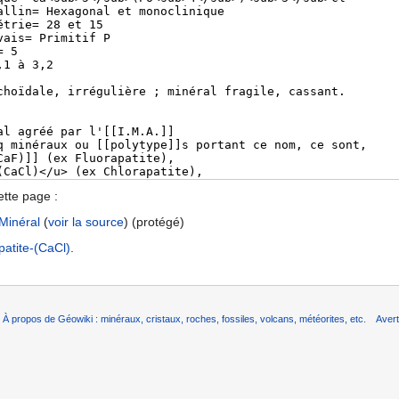
ette page :
Minéral
(
voir la source
) (protégé)
patite-(CaCl)
.
À propos de Géowiki : minéraux, cristaux, roches, fossiles, volcans, météorites, etc.
Aver