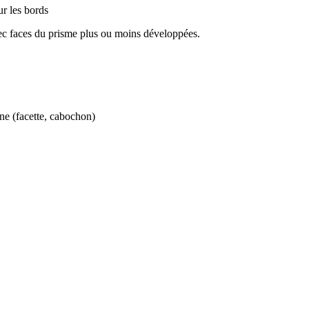
ur les bords
ec faces du prisme plus ou moins développées.
ine
(
facette
,
cabochon
)