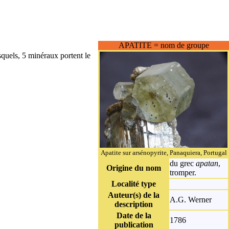
APATITE = nom de groupe
quels, 5 minéraux portent le
Apatite sur arsénopyrite, Panaquiera, Portugal
du grec
apatan
,
Origine du nom
tromper.
Localité type
Auteur(s) de la
A.G.
Werner
description
Date de la
1786
publication