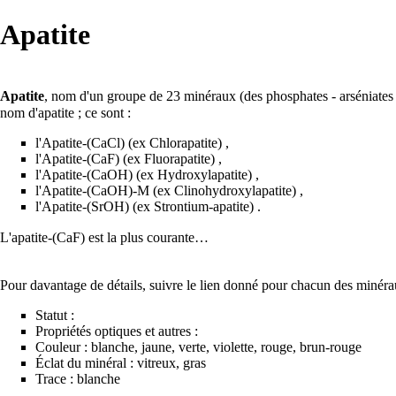
Apatite
Apatite
, nom d'un groupe de 23 minéraux (des phosphates - arséniates
nom d'apatite ; ce sont :
l'
Apatite-(CaCl)
(ex Chlorapatite)‎ ,
l'
Apatite-(CaF)
(ex Fluorapatite)‎ ,
l'
Apatite-(CaOH)
(ex Hydroxylapatite)‎ ,
l'
Apatite-(CaOH)-M
(ex Clinohydroxylapatite)‎ ,
l'
Apatite-(SrOH)
(ex Strontium-apatite) .
L'apatite-(CaF) est la plus courante…
Pour davantage de détails, suivre le lien donné pour chacun des minérau
Statut :
Propriétés optiques et autres :
Couleur : blanche, jaune, verte, violette, rouge, brun-rouge
Éclat du minéral : vitreux, gras
Trace : blanche