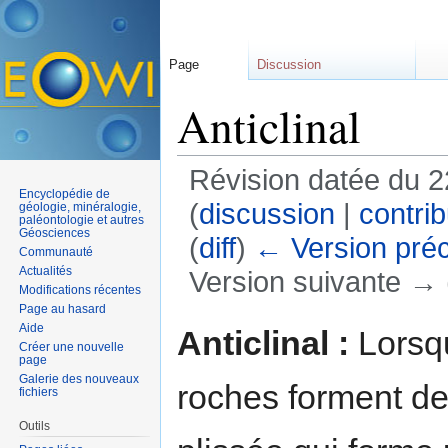
Page
Discussion
Anticlinal
Révision datée du 2
Encyclopédie de
(
discussion
|
contrib
géologie, minéralogie,
paléontologie et autres
Géosciences
(
diff
)
← Version pré
Communauté
Actualités
Version suivante → (
Modifications récentes
Aller à :
navigation
,
rechercher
Page au hasard
Aide
Anticlinal :
Lorsq
Créer une nouvelle
page
Galerie des nouveaux
roches forment d
fichiers
Outils