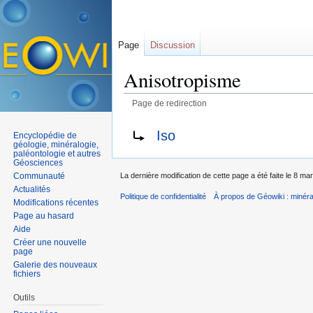
Page
Discussion
Anisotropisme
Page de redirection
Aller à :
navigation
,
rechercher
Rediriger vers :
Iso
Encyclopédie de
géologie, minéralogie,
paléontologie et autres
Géosciences
Communauté
La dernière modification de cette page a été faite le 8 ma
Actualités
Politique de confidentialité
À propos de Géowiki : minérau
Modifications récentes
Page au hasard
Aide
Créer une nouvelle
page
Galerie des nouveaux
fichiers
Outils