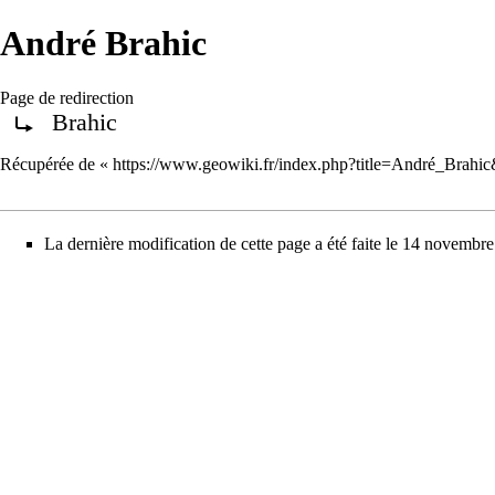
André Brahic
Page de redirection
Brahic
Rediriger vers :
Récupérée de «
https://www.geowiki.fr/index.php?title=André_Brahi
La dernière modification de cette page a été faite le 14 novembr