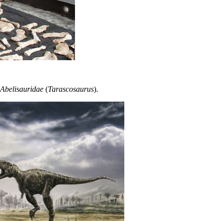
Abelisauridae
(
Tarascosaurus
).