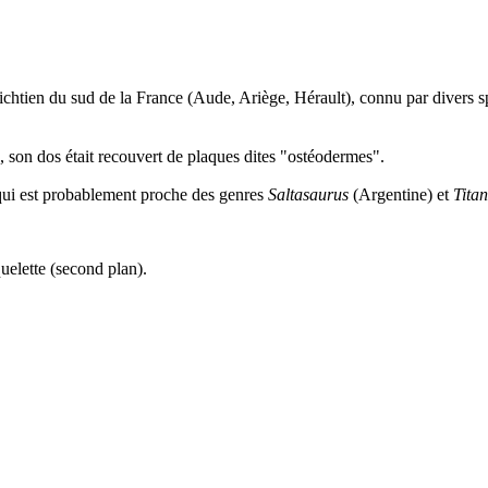
ichtien
du sud de la France (Aude, Ariège, Hérault), connu par divers 
e, son dos était recouvert de plaques dites "ostéodermes".
qui est probablement proche des genres
Saltasaurus
(Argentine) et
Tita
uelette (second plan).