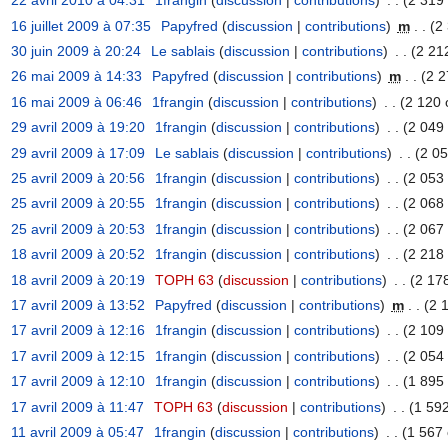
22 avril 2010 à 04:31
‎
1frangin
(
discussion
|
contributions
)
‎
. .
(2 319 
16 juillet 2009 à 07:35
‎
Papyfred
(
discussion
|
contributions
)
‎
m
. .
(2
30 juin 2009 à 20:24
‎
Le sablais
(
discussion
|
contributions
)
‎
. .
(2 21
26 mai 2009 à 14:33
‎
Papyfred
(
discussion
|
contributions
)
‎
m
. .
(2 2
16 mai 2009 à 06:46
‎
1frangin
(
discussion
|
contributions
)
‎
. .
(2 120 
29 avril 2009 à 19:20
‎
1frangin
(
discussion
|
contributions
)
‎
. .
(2 049 
29 avril 2009 à 17:09
‎
Le sablais
(
discussion
|
contributions
)
‎
. .
(2 05
25 avril 2009 à 20:56
‎
1frangin
(
discussion
|
contributions
)
‎
. .
(2 053 
25 avril 2009 à 20:55
‎
1frangin
(
discussion
|
contributions
)
‎
. .
(2 068 
25 avril 2009 à 20:53
‎
1frangin
(
discussion
|
contributions
)
‎
. .
(2 067 
18 avril 2009 à 20:52
‎
1frangin
(
discussion
|
contributions
)
‎
. .
(2 218 
18 avril 2009 à 20:19
‎
TOPH 63
(
discussion
|
contributions
)
‎
. .
(2 178
17 avril 2009 à 13:52
‎
Papyfred
(
discussion
|
contributions
)
‎
m
. .
(2 
17 avril 2009 à 12:16
‎
1frangin
(
discussion
|
contributions
)
‎
. .
(2 109 
17 avril 2009 à 12:15
‎
1frangin
(
discussion
|
contributions
)
‎
. .
(2 054 
17 avril 2009 à 12:10
‎
1frangin
(
discussion
|
contributions
)
‎
. .
(1 895 
17 avril 2009 à 11:47
‎
TOPH 63
(
discussion
|
contributions
)
‎
. .
(1 592
11 avril 2009 à 05:47
‎
1frangin
(
discussion
|
contributions
)
‎
. .
(1 567 