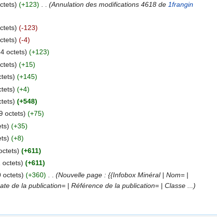
ctets)
(+123)
‎
. .
(Annulation des modifications 4618 de
1frangin
ctets)
(-123)
ctets)
(-4)
4 octets)
(+123)
ctets)
(+15)
tets)
(+145)
tets)
(+4)
tets)
(+548)
9 octets)
(+75)
ts)
(+35)
ts)
(+8)
octets)
(+611)
 octets)
(+611)
 octets)
(+360)
‎
. .
(Nouvelle page : {{Infobox Minéral | Nom= |
te de la publication= | Référence de la publication= | Classe ...)