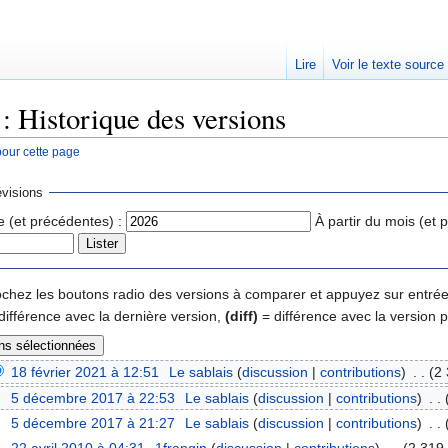
Lire
Voir le texte source
: Historique des versions
pour cette page
rechercher
visions
e (et précédentes) :
À partir du mois (et 
 cochez les boutons radio des versions à comparer et appuyez sur entrée
différence avec la dernière version,
(diff)
= différence avec la version 
18 février 2021 à 12:51
‎
Le sablais
(
discussion
|
contributions
)
‎
. .
(2 
5 décembre 2017 à 22:53
‎
Le sablais
(
discussion
|
contributions
)
‎
. .
5 décembre 2017 à 21:27
‎
Le sablais
(
discussion
|
contributions
)
‎
. .