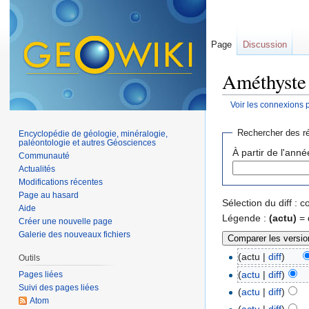
Page
Discussion
Améthyste 
Voir les connexions 
Aller à :
navigation
,
Rechercher des ré
Encyclopédie de géologie, minéralogie,
paléontologie et autres Géosciences
À partir de l'anné
Communauté
Actualités
Modifications récentes
Page au hasard
Sélection du diff :
Aide
Légende :
(actu)
= 
Créer une nouvelle page
Galerie des nouveaux fichiers
(actu |
diff
)
Outils
(
actu
|
diff
)
Pages liées
Suivi des pages liées
(
actu
|
diff
)
Atom