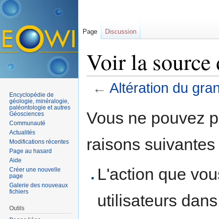
Page
Discussion
Voir la source 
←
Altération du gran
Encyclopédie de
Aller à :
navigation
,
rechercher
géologie, minéralogie,
paléontologie et autres
Vous ne pouvez pa
Géosciences
Communauté
Actualités
raisons suivantes 
Modifications récentes
Page au hasard
Aide
L'action que vo
Créer une nouvelle
page
Galerie des nouveaux
fichiers
utilisateurs dan
Outils