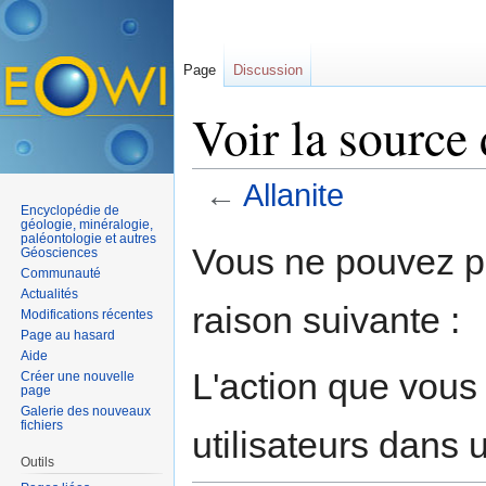
Page
Discussion
Voir la source 
←
Allanite
Encyclopédie de
Aller à :
navigation
,
rechercher
géologie, minéralogie,
paléontologie et autres
Vous ne pouvez pa
Géosciences
Communauté
Actualités
raison suivante :
Modifications récentes
Page au hasard
Aide
L'action que vous
Créer une nouvelle
page
Galerie des nouveaux
fichiers
utilisateurs dans
Outils