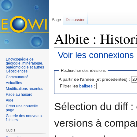
Page
Discussion
Albite : Histor
Voir les connexions
Encyclopédie de
Aller à :
navigation
,
rechercher
géologie, minéralogie,
paléontologie et autres
Rechercher des révisions
Géosciences
Communauté
À partir de l'année (et précédentes) :
Actualités
Filtrer les
balises
:
Modifications récentes
Page au hasard
Aide
Sélection du diff 
Créer une nouvelle
page
Galerie des nouveaux
versions à compar
fichiers
Outils