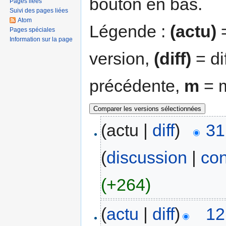
bouton en bas.
Pages liées
Suivi des pages liées
Atom
Légende :
(actu)
=
Pages spéciales
Information sur la page
version,
(diff)
= di
précédente,
m
= m
(actu |
diff
)
31
(
discussion
|
con
(+264)
(
actu
|
diff
)
12