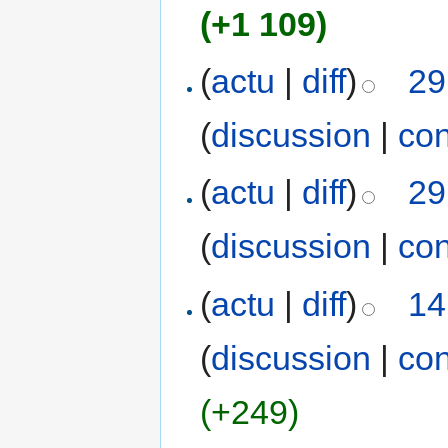
(+1 109)
(
actu
|
diff
)
29
(
discussion
|
con
(
actu
|
diff
)
29
(
discussion
|
con
(
actu
|
diff
)
14
(
discussion
|
con
(+249)