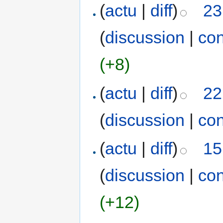
(
actu
|
diff
)
23
(
discussion
|
con
(+8)
(
actu
|
diff
)
22
(
discussion
|
con
(
actu
|
diff
)
15
(
discussion
|
con
(+12)