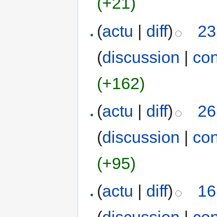
(+21)
(
actu
|
diff
)
23
(
discussion
|
con
(+162)
(
actu
|
diff
)
26
(
discussion
|
con
(+95)
(
actu
|
diff
)
16