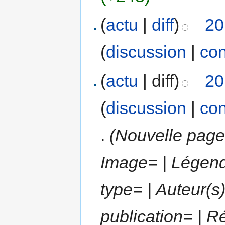
(
actu
|
diff
)
20
(
discussion
|
con
(
actu
| diff)
20
(
discussion
|
con
.
(Nouvelle page 
Image= | Légend
type= | Auteur(s)
publication= | Ré