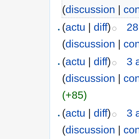
(
discussion
|
con
(
actu
|
diff
)
28
(
discussion
|
con
(
actu
|
diff
)
3 
(
discussion
|
con
(+85)
(
actu
|
diff
)
3 
(
discussion
|
con