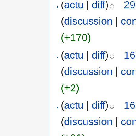
(
actu
|
diff
)
29
(
discussion
|
con
(+170)
(
actu
|
diff
)
16
(
discussion
|
con
(+2)
(
actu
|
diff
)
16
(
discussion
|
con