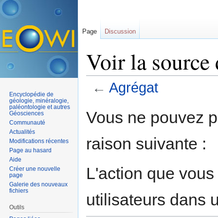
Page
Discussion
Voir la source
←
Agrégat
Encyclopédie de
Aller à :
navigation
,
rechercher
géologie, minéralogie,
paléontologie et autres
Vous ne pouvez pa
Géosciences
Communauté
Actualités
raison suivante :
Modifications récentes
Page au hasard
Aide
L'action que vous
Créer une nouvelle
page
Galerie des nouveaux
fichiers
utilisateurs dans
Outils