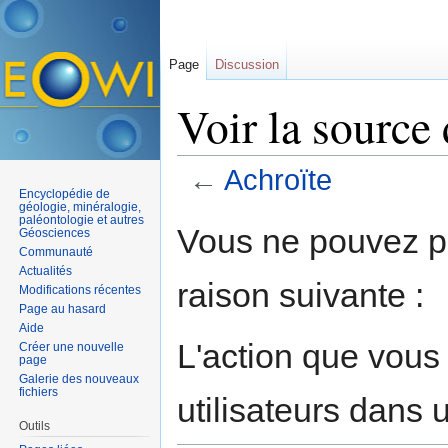
Page
Discussion
Voir la source
←
Achroïte
Encyclopédie de
Aller à :
navigation
,
rechercher
géologie, minéralogie,
paléontologie et autres
Vous ne pouvez pa
Géosciences
Communauté
Actualités
raison suivante :
Modifications récentes
Page au hasard
Aide
L'action que vous
Créer une nouvelle
page
Galerie des nouveaux
fichiers
utilisateurs dans
Outils