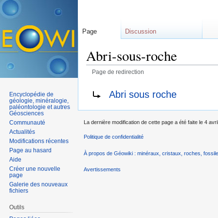
Page
Discussion
Abri-sous-roche
Page de redirection
Aller à :
navigation
,
rechercher
Rediriger vers :
Abri sous roche
Encyclopédie de
géologie, minéralogie,
paléontologie et autres
Géosciences
Communauté
La dernière modification de cette page a été faite le 4 avr
Actualités
Politique de confidentialité
Modifications récentes
Page au hasard
À propos de Géowiki : minéraux, cristaux, roches, fossile
Aide
Créer une nouvelle
Avertissements
page
Galerie des nouveaux
fichiers
Outils