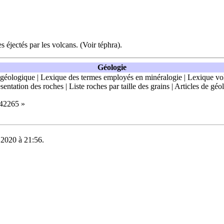
s éjectés par les
volcans
. (Voir
téphra
).
Géologie
 géologique
|
Lexique des termes employés en minéralogie
|
Lexique vo
sentation des roches
|
Liste roches par taille des grains
|
Articles de géo
=42265
»
e 2020 à 21:56.