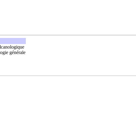
lcanologique
logie générale