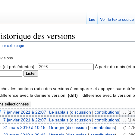
Lire
Voir le texte source
istorique des versions
pour cette page
rechercher
visions
e (et précédentes) :
À partir du mois (et 
 cochez les boutons radio des versions à comparer et appuyez sur entrée
différence avec la dernière version,
(diff)
= différence avec la version 
7 janvier 2021 à 22:07
‎
Le sablais
(
discussion
|
contributions
)
‎
. .
(1 4
7 janvier 2021 à 22:07
‎
Le sablais
(
discussion
|
contributions
)
‎
. .
(1 4
31 mars 2010 à 10:15
‎
1frangin
(
discussion
|
contributions
)
‎
. .
(1 475