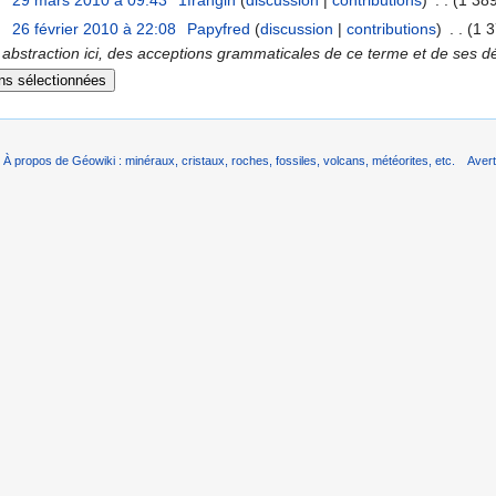
29 mars 2010 à 09:43
‎
1frangin
(
discussion
|
contributions
)
‎
. .
(1 389
26 février 2010 à 22:08
‎
Papyfred
(
discussion
|
contributions
)
‎
. .
(1 3
 abstraction ici, des acceptions grammaticales de ce terme et de ses déri
À propos de Géowiki : minéraux, cristaux, roches, fossiles, volcans, météorites, etc.
Aver