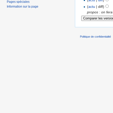
(
actu
|
diff
)
Pages spéciales
(
actu
| diff)
Information sur la page
propos : on fera
Politique de confidentialité