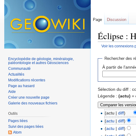
Page
Discussion
Éclipse : H
Voir les connexions 
Aller à :
navigation
,
Rechercher des ré
Encyclopédie de géologie, minéralogie,
paléontologie et autres Géosciences
À partir de l'anné
Communauté
Actualités
Modifications récentes
Page au hasard
Sélection du diff :
Aide
Légende :
(actu)
= 
Créer une nouvelle page
Galerie des nouveaux fichiers
(actu |
diff
)
Outils
(
actu
|
diff
)
Pages liées
Suivi des pages liées
(
actu
|
diff
)
Atom