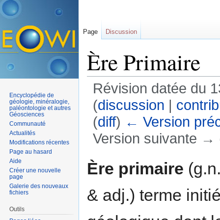
Page
Discussion
Ère Primaire
Révision datée du 1
Encyclopédie de
(
discussion
|
contrib
géologie, minéralogie,
paléontologie et autres
Géosciences
(
diff
)
← Version pré
Communauté
Actualités
Version suivante → (
Modifications récentes
Aller à :
navigation
,
rechercher
Page au hasard
Aide
Ère primaire
(g.n.
Créer une nouvelle
page
Galerie des nouveaux
& adj.) terme initi
fichiers
Outils