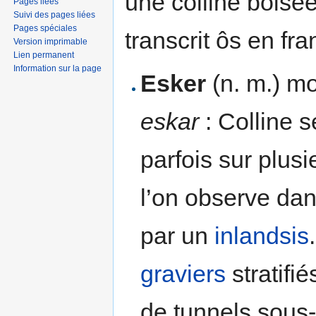
une colline boisée
Pages liées
Suivi des pages liées
Pages spéciales
transcrit ôs en fr
Version imprimable
Lien permanent
Information sur la page
Esker
(n. m.) mo
eskar
: Colline s
parfois sur plus
l’on observe dan
par un
inlandsis
graviers
stratifié
de tunnels sous