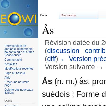
Page
Discussion
Ås
Révision datée du 
Encyclopédie de
(
discussion
|
contrib
géologie, minéralogie,
paléontologie et autres
Géosciences
(
diff
)
← Version pré
Communauté
Actualités
Version suivante → (
Modifications récentes
Aller à :
navigation
,
rechercher
Page au hasard
Aide
Ås
(n. m.) ås, pro
Créer une nouvelle
page
Galerie des nouveaux
suédois : Forme de
fichiers
Outils