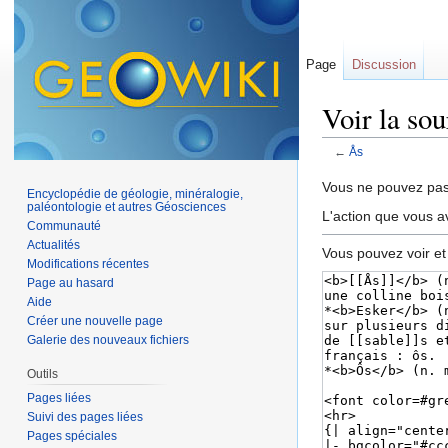
Page
Discussion
Voir la so
←
Ås
Aller à :
navigation
,
Vous ne pouvez pas 
Encyclopédie de géologie, minéralogie,
paléontologie et autres Géosciences
L'action que vous a
Communauté
Actualités
Vous pouvez voir et
Modifications récentes
Page au hasard
Aide
Créer une nouvelle page
Galerie des nouveaux fichiers
Outils
Pages liées
Suivi des pages liées
Pages spéciales